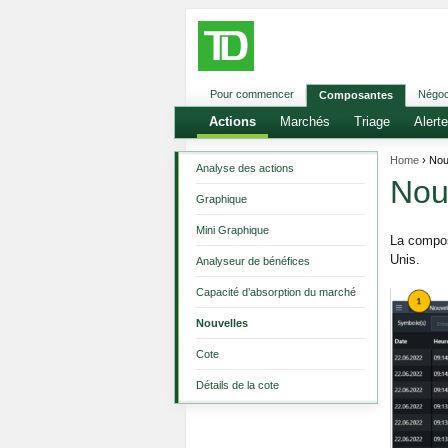
Pour commencer
Négoc
Composantes
Actions
Marchés
Triage
Alert
Home
› Nou
Analyse des actions
Nou
Graphique
Mini Graphique
La compo
Unis.
Analyseur de bénéfices
Capacité d’absorption du marché
Nouvelles
Cote
Détails de la cote