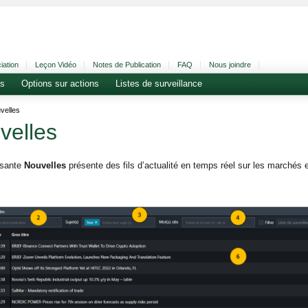
iation
Leçon Vidéo
Notes de Publication
FAQ
Nous joindre
es
Options sur actions
Listes de surveillance
velles
velles
sante
Nouvelles
présente des fils d’actualité en temps réel sur les marchés 